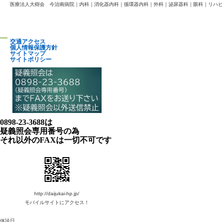
医療法人大樹会 今治南病院｜内科｜消化器内科｜循環器内科｜外科｜泌尿器科｜眼科｜リハ
交​通​ア​ク​セ​ス​
個​人​情​報​保​護​方​針​
サ​イ​ト​マ​ッ​プ​
サ​イ​ト​ポ​リ​シ​ー​
0898-23-3688は
疑義照会専用番号の為
それ以外のFAXは一切不可です
http://daijukai-hp.jp/
モバイルサイトにアクセス！
休診日